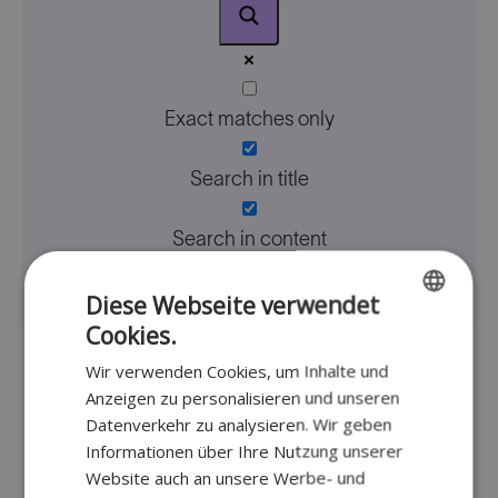
Exact matches only
Search in title
Search in content
Diese Webseite verwendet
Cookies.
ENGLISH
Wir verwenden Cookies, um Inhalte und
FR
Faq
Anzeigen zu personalisieren und unseren
DUTCH
Datenverkehr zu analysieren. Wir geben
Informationen über Ihre Nutzung unserer
GERMAN
Website auch an unsere Werbe- und