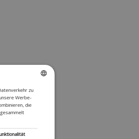
Datenverkehr zu
ENGLISH
 unsere Werbe-
FR
ombinieren, die
DUTCH
e gesammelt
GERMAN
unktionalität