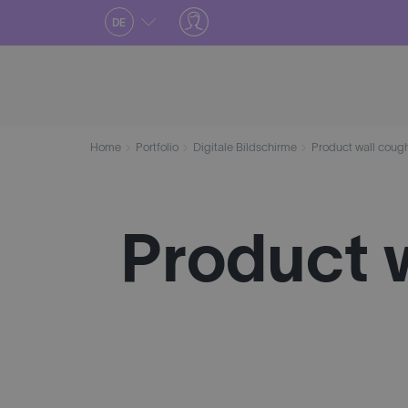
Skip
DE
to
content
Home
Portfolio
Digitale Bildschirme
Product wall coug
Product 