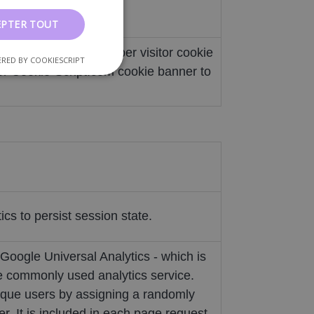
EPTER TOUT
com service to remember visitor cookie
RED BY COOKIESCRIPT
for Cookie-Script.com cookie banner to
cs to persist session state.
Google Universal Analytics - which is
re commonly used analytics service.
nique users by assigning a randomly
er. It is included in each page request