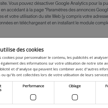
 site. Vous pouvez désactiver Google Analytics pour la pub
 en accédant à la page “Paramètres des annonces Goog
 et votre utilisation du site Web (y compris votre adresse
onnées en téléchargeant et en installant le module comp
utilise des cookies
és dans votre navigateur Web. Si vous souhaitez consult
 cookies pour personnaliser le contenu, les publicités et analyser 
tes libre de désactiver les cookies via les paramètres de 
galement des informations sur votre utilisation de notre site a
er les paramètres de votre navigateur (via l’onglet “Préfé
blicité et d"analyse qui peuvent les combiner avec d"autres info
estion des cookies. Vous pouvez également consulter l’ongl
 ou qu"ils ont collectées lors de votre utilisation de leurs services
ance
Ciblage
Fonctionnalité
Sauvegarder
t
Performance
Ciblage
F
s
s