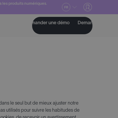
s les produits numériques.
FR
o
Demander une démo
Demander une démo
D
 dans le seul but de mieux ajuster notre
as utilisés pour suivre les habitudes de
 cookies, de recevoir un avertissement