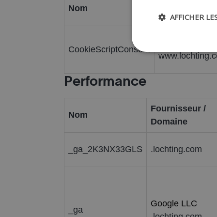
Fournisseur /
Nom
Domaine
AFFICHER LE
CookieScript
CookieScriptConsent
www.lochting.
Performance
Fournisseur /
Nom
Domaine
_ga_2K3NX33GLS
.lochting.com
Google LLC
_ga
.lochting.com