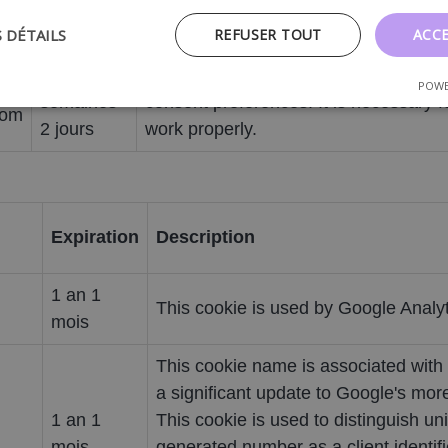
Expiration
Description
S DÉTAILS
REFUSER TOUT
ACC
4
This cookie is used by Cookie-Script.
POWE
semaines
consent preferences. It is necessary 
com
2 jours
work properly.
Expiration
Description
1 an 1
This cookie is used by Google Analyti
mois
This cookie name is associated with 
a significant update to Google's mo
1 an 1
This cookie is used to distinguish u
mois
generated number as a client identifi