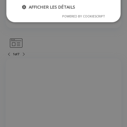
AFFICHER LES DÉTAILS
Boutique en ligne
POWERED BY COOKIESCRIPT
1 of 7