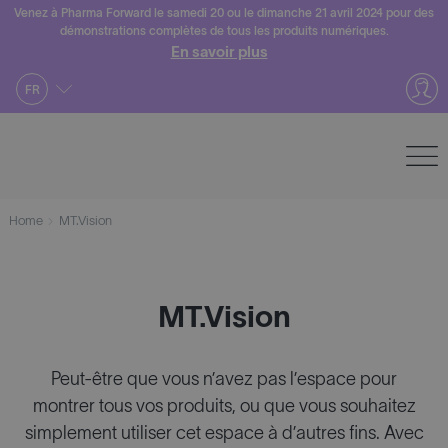
Skip
Venez à Pharma Forward le samedi 20 ou le dimanche 21 avril 2024 pour des
démonstrations complètes de tous les produits numériques.
to
En savoir plus
content
FR
Home
MT.Vision
MT.Vision
Peut-être que vous n’avez pas l’espace pour
montrer tous vos produits, ou que vous souhaitez
simplement utiliser cet espace à d’autres fins. Avec