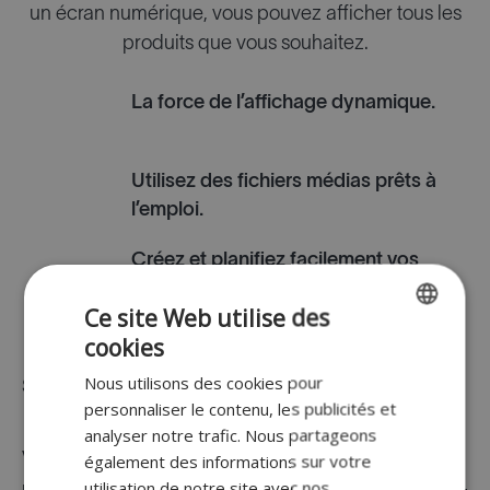
un écran numérique, vous pouvez afficher tous les
produits que vous souhaitez.
La force de l’affichage dynamique.
Utilisez des fichiers médias prêts à
l’emploi.
Créez et planifiez facilement vos
présentations.
Ce site Web utilise des
cookies
ENGLISH
Nous utilisons des cookies pour
Solution compacte
FR
personnaliser le contenu, les publicités et
DUTCH
analyser notre trafic. Nous partageons
également des informations sur votre
Vous n’avez pas forcément l’espace nécessaire
GERMAN
utilisation de notre site avec nos