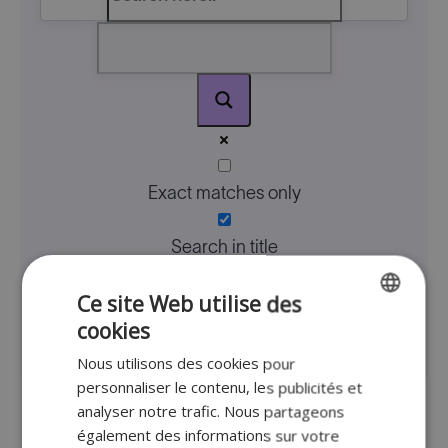
Exact matches only
Search in title
Ce site Web utilise des
Search in content
cookies
ENGLISH
Nous utilisons des cookies pour
FR
personnaliser le contenu, les publicités et
DUTCH
analyser notre trafic. Nous partageons
également des informations sur votre
GERMAN