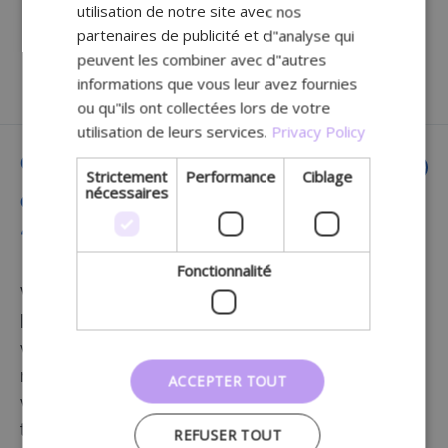
Back
utilisation de notre site avec nos
to
partenaires de publicité et d"analyse qui
peuvent les combiner avec d"autres
overview
Gestion des filiales
informations que vous leur avez fournies
ou qu"ils ont collectées lors de votre
utilisation de leurs services.
Privacy Policy
Comment puis-je avoir un aperçu
Strictement
Performance
Ciblage
nécessaires
de toutes les filiales de ma société
?
Fonctionnalité
Vous pouvez accéder à un aperçu de toutes
les filiales via « Société » > « Filiales ». Là, vous
voyez toutes les filiales disponibles ainsi que le
nom, la société, l’adresse, le code postal, la
ACCEPTER TOUT
ville, le statut, le numéro de TVA, le numéro de
téléphone, le numéro APB, le numéro INAMI,
REFUSER TOUT