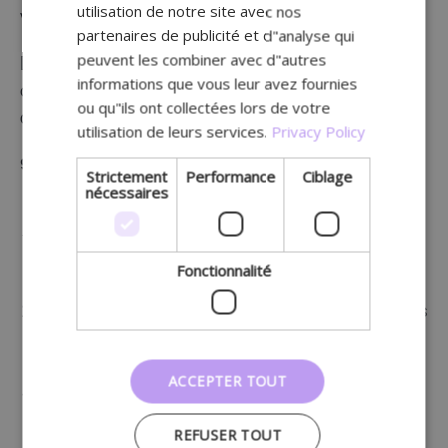
utilisation de notre site avec nos
via vos communications hors ligne et inversement.
partenaires de publicité et d"analyse qui
peuvent les combiner avec d"autres
Dans la suite de ce livre blanc, vous découvrirez
informations que vous leur avez fournies
comment planifier et élaborer ces supports à l’aide
ou qu"ils ont collectées lors de votre
des thèmes du calendrier de contenu.
utilisation de leurs services.
Privacy Policy
9 conseils pour un support imprimé réussi
Strictement
Performance
Ciblage
nécessaires
Veillez à ce que le matériel reflète votre identité
visuelle : logo, couleurs et police de caractère.
Fonctionnalité
Cela vous rendra encore plus reconnaissable.
N’oubliez pas de mentionner votre adresse et vos
coordonnées. Et bien sûr, votre site web, vos
réseaux sociaux, etc.
ACCEPTER TOUT
Pensez à mentionner les obligations légales,
comme « Ne me jetez pas sur la voie publique »
REFUSER TOUT
ou l’éditeur responsable (nom et adresse). Au