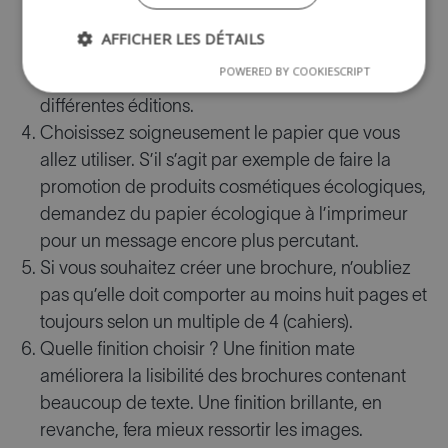
dos, prévoyez un code discret, accompagné par
AFFICHER LES DÉTAILS
exemple de la date de votre impression, de
POWERED BY COOKIESCRIPT
manière à pouvoir distinguer facilement les
différentes éditions.
Choisissez soigneusement le papier que vous
allez utiliser. S’il s’agit par exemple de faire la
promotion de produits cosmétiques écologiques,
demandez du papier écologique à l’imprimeur
pour un message encore plus percutant.
Si vous souhaitez créer une brochure, n’oubliez
pas qu’elle doit comporter au moins huit pages et
toujours selon un multiple de 4 (cahiers).
Quelle finition choisir ? Une finition mate
améliorera la lisibilité des brochures contenant
beaucoup de texte. Une finition brillante, en
revanche, fera mieux ressortir les images.