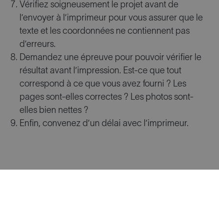
Vérifiez soigneusement le projet avant de
l’envoyer à l’imprimeur pour vous assurer que le
texte et les coordonnées ne contiennent pas
d’erreurs.
Demandez une épreuve pour pouvoir vérifier le
résultat avant l’impression. Est-ce que tout
correspond à ce que vous avez fourni ? Les
pages sont-elles correctes ? Les photos sont-
elles bien nettes ?
Enfin, convenez d’un délai avec l’imprimeur.