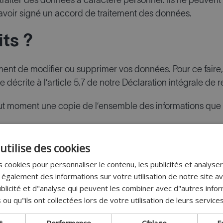
raiter des données à caractère personnel. Ils ne peuvent to
avoir signé un accord de traitement des données.
ts ?
t de modifier ou supprimer vos données. Pour ce faire, 
écrite à l’article 5.7 de notre Déclaration intégrale de r
moment une copie de l’ensemble des informations que no
le de respect de la vie privée énumère l’ensemble des droi
utilise des cookies
 cookies pour personnaliser le contenu, les publicités et analyser 
galement des informations sur votre utilisation de notre site a
pour protéger vos données
blicité et d"analyse qui peuvent les combiner avec d"autres info
 ou qu"ils ont collectées lors de votre utilisation de leurs services
té nécessaires au niveau technique et organisationnel ;