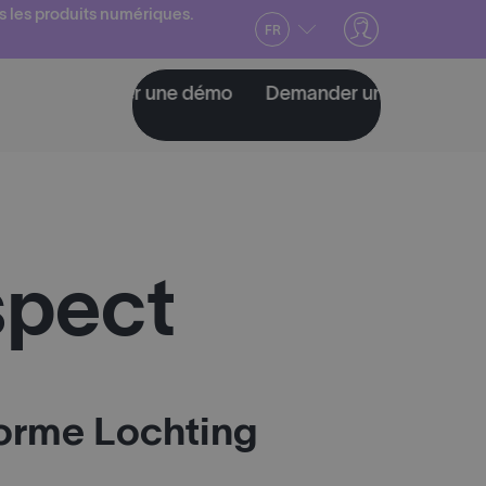
s les produits numériques.
FR
nder une démo
Demander une démo
Demander
spect
eforme Lochting