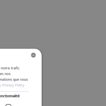
notre trafic.
ENGLISH
vec nos
FR
rmations que vous
DUTCH
.
Privacy Policy
GERMAN
onctionnalité