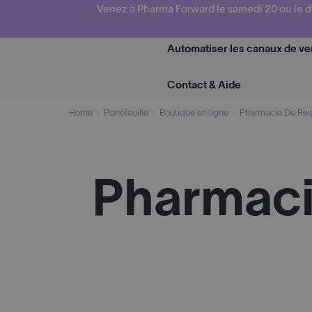
Skip
Venez à Pharma Forward le samedi 20 ou le d
to
content
Automatiser les canaux de ve
Contact & Aide
Home
Portefeuille
Boutique en ligne
Pharmacie De Rei
Pharmaci