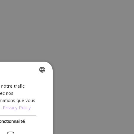
notre trafic.
ENGLISH
vec nos
FR
rmations que vous
DUTCH
.
Privacy Policy
GERMAN
onctionnalité