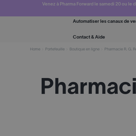
Skip
Venez à Pharma Forward le samedi 20 ou le d
to
content
Automatiser les canaux de ve
Contact & Aide
Home
Portefeuille
Boutique en ligne
Pharmacie R. G. R
Pharmaci