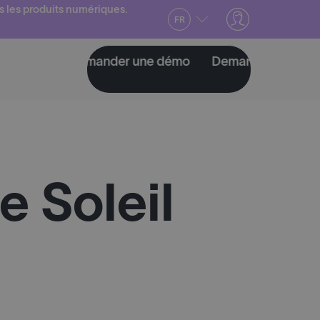
s les produits numériques.
FR
émo
Demander une démo
Demander une démo
 Soleil