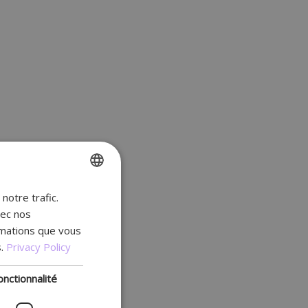
notre trafic.
ENGLISH
vec nos
FR
rmations que vous
DUTCH
.
Privacy Policy
GERMAN
onctionnalité