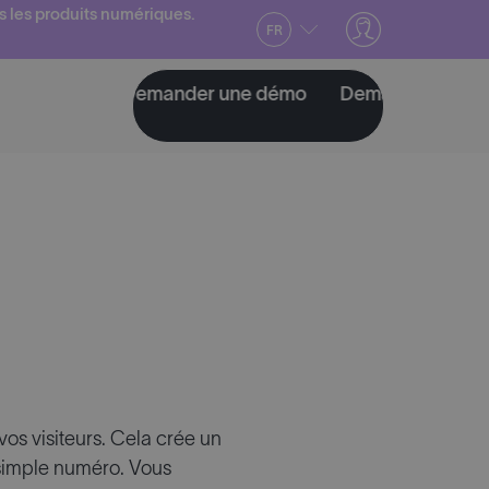
s les produits numériques.
FR
démo
Demander une démo
Demander une démo
os visiteurs. Cela crée un
n simple numéro. Vous