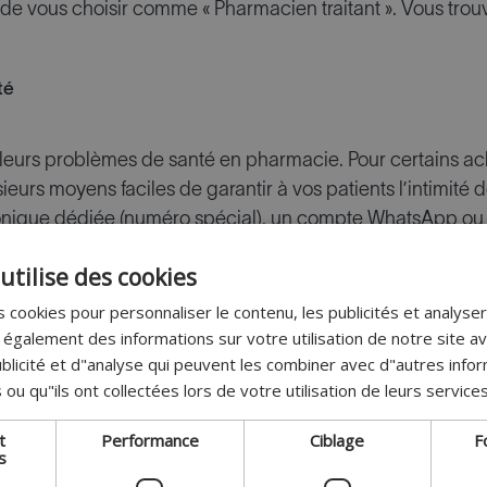
 vous choisir comme « Pharmacien traitant ». Vous trou
té
 leurs problèmes de santé en pharmacie. Pour certains ach
ieurs moyens faciles de garantir à vos patients l’intimité do
nique dédiée (numéro spécial), un compte WhatsApp ou un
utilise des cookies
vez éventuellement aménager un petit coin de discussion 
s pour discuter de certains problèmes de santé.
 cookies pour personnaliser le contenu, les publicités et analyser 
galement des informations sur votre utilisation de notre site a
cés
blicité et d"analyse qui peuvent les combiner avec d"autres info
 ou qu"ils ont collectées lors de votre utilisation de leurs services
poser toutes sortes de services spécifiques. Pensez à des 
t
Performance
Ciblage
F
épression post-partum, à des guides et/ou séances d’in
s
llaboration avec des baby-sitters, … Vous pourriez par ex