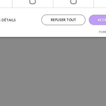
ts ont des besoins particuliers, en partenariat avec d’aut
ournir plus d’informations à ce sujet.
S DÉTAILS
REFUSER TOUT
ACC
POWE