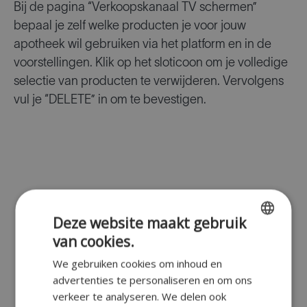
Bij de pagina “Verkoopskanaal TV schermen”
bepaal je zelf welke producten je voor jouw
apotheek wil gebruiken via het platform en in de
voorstellingen. Klik op het sloticoon om je volledige
selectie van producten te verwijderen. Vervolgens
vul je “DELETE” in om te bevestigen.
Deze website maakt gebruik
van cookies.
ENGLISH
We gebruiken cookies om inhoud en
FR
advertenties te personaliseren en om ons
DUTCH
verkeer te analyseren. We delen ook