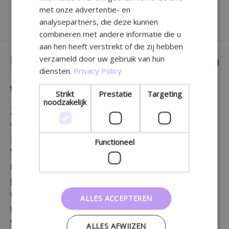
overview
met onze advertentie- en
Lochting Handleiding
analysepartners, die deze kunnen
combineren met andere informatie die u
aan hen heeft verstrekt of die zij hebben
verzameld door uw gebruik van hun
Lochting Handleiding
diensten.
Privacy Policy
We helpen je graag
Strikt
Prestatie
Targeting
noodzakelijk
Zoals je weet, biedt het Lochting-platform tal
van handige functies en tools. In deze
handleiding
vind je daar een overzicht van.
Functioneel
Van inloggen op het platform tot presentaties
maken voor je schermen en je webshop
personaliseren, elk onderdeel wordt in detail
uitgelegd. Zo kun je het platform optimaal
ALLES ACCEPTEREN
gebruiken en alles instellen volgens je eigen
wensen.
ALLES AFWIJZEN