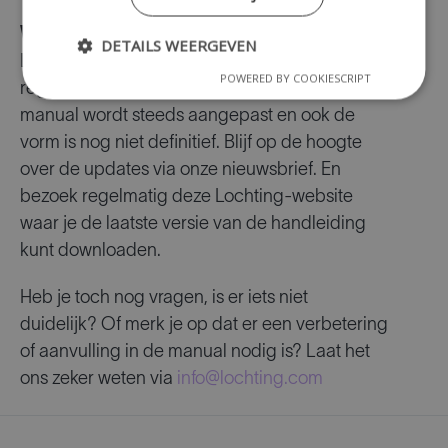
Work in progress …
DETAILS WEERGEVEN
Lochting is een dynamisch platform en
POWERED BY COOKIESCRIPT
regelmatig komen er mogelijkheden bij. Deze
manual wordt steeds aangepast en ook de
vorm is nog niet definitief. Blijf op de hoogte
over de updates via onze nieuwsbrief. En
bezoek regelmatig deze Lochting-website
waar je de laatste versie van de handleiding
kunt downloaden.
Heb je toch nog vragen, is er iets niet
duidelijk? Of merk je op dat er een verbetering
of aanvulling in de manual nodig is? Laat het
ons zeker weten via
info@lochting.com