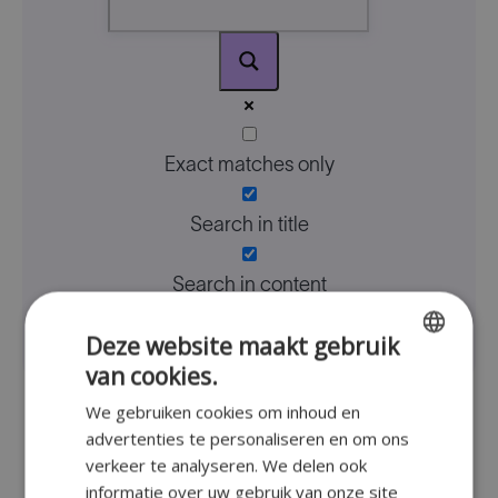
Exact matches only
Search in title
Search in content
Deze website maakt gebruik
van cookies.
ENGLISH
We gebruiken cookies om inhoud en
FR
advertenties te personaliseren en om ons
Back
DUTCH
verkeer te analyseren. We delen ook
to
informatie over uw gebruik van onze site
GERMAN