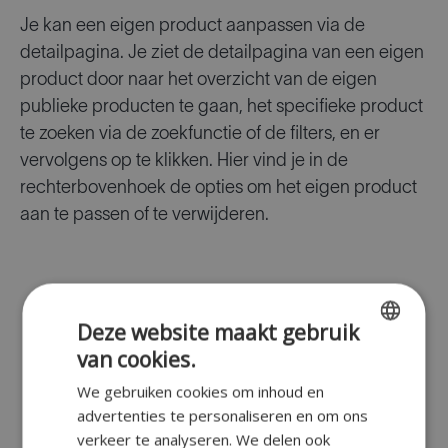
Je kan een eigen product aanpassen via de
detailpagina. Je ziet de detailpagina van een eigen
product door naar het overzicht van de eigen
publieke producten te gaan, het specifieke product
te zoeken via de zoekfunctie of de filters, en er
vervolgens op te klikken. Hier vind je in de
rechterbovenhoek de opties om het eigen product
aan te passen of te verwijderen.
Deze website maakt gebruik
van cookies.
ENGLISH
We gebruiken cookies om inhoud en
FR
advertenties te personaliseren en om ons
DUTCH
verkeer te analyseren. We delen ook