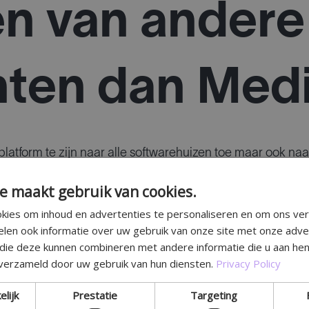
n van andere
ten dan Med
latform te zijn naar alle softwarehuizen toe maar ook naa
al gebeuren met Meditech en de softwarehuizen. Daarna m
e maakt gebruik van cookies.
ting de andere robot bouwers zullen hierbij aangewend 
kies om inhoud en advertenties te personaliseren en om ons ver
elen ook informatie over uw gebruik van onze site met onze adve
 die deze kunnen combineren met andere informatie die u aan hen
 verzameld door uw gebruik van hun diensten.
Privacy Policy
elijk
Prestatie
Targeting