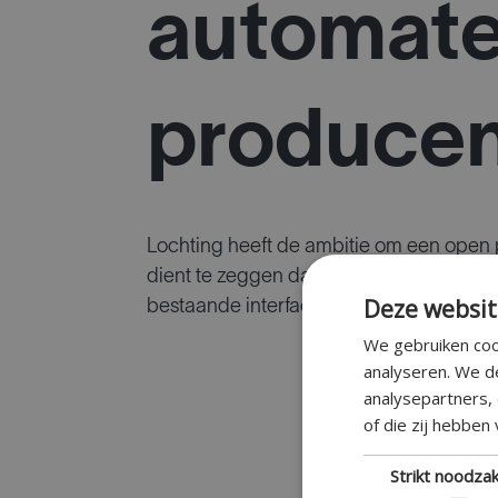
automate
producen
Lochting heeft de ambitie om een open p
dient te zeggen dat integratie eerst z
Deze websit
bestaande interface mogelijkheden rich
We gebruiken coo
analyseren. We d
analysepartners,
of die zij hebben
Strikt noodzak