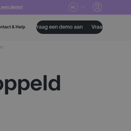
 een demo!
NL
o aan
Vraag een demo aan
Vraag een demo aan
ntact & Help
ch?
oppeld