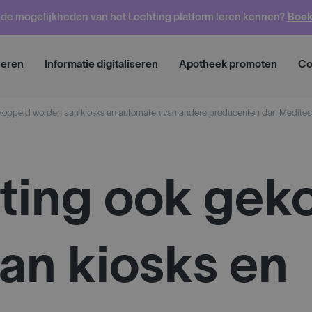
o de mogelijkheden van het Lochting platform leren kennen?
Boek
Vraag een dem
seren
Informatie digitaliseren
Apotheek promoten
Co
koppeld worden aan kiosks en automaten van andere producenten dan Medite
ting ook gek
an kiosks en