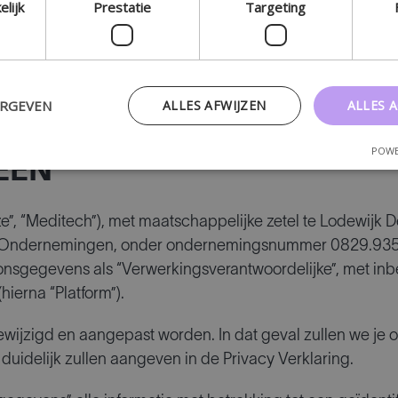
elijk
Prestatie
Targeting
 Privacyverkl
ERGEVEN
ALLES AFWIJZEN
ALLES 
POWE
MEEN
onze”, “Meditech”), met maatschappelijke zetel te Lodewijk
n Ondernemingen, onder ondernemingsnummer 0829.935.1
onsgegevens als “Verwerkingsverantwoordelijke”, met inb
(hierna “Platform”).
wijzigd en aangepast worden. In dat geval zullen we je o
duidelijk zullen aangeven in de Privacy Verklaring.