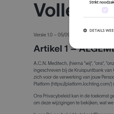
Strikt noodzak
Volledige
DETAILS WE
Versie 1.0 – 05/09/2023
Artikel 1 – ALGE
A.C.N. Meditech, (hierna “wij”, “ons”, “
ingeschreven bij de Kruispuntbank va
zich voor de verwerking van jouw Perso
Platform (https://platform.lochting.com/) 
Ons Privacybeleid kan in de toekomst ge
om deze wijzigingen te bekijken, wat we 