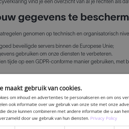
yverklaring vind je een overzicht van al je rechten als da
jouw gegevens te bescher
atregelen genomen op technisch en organisatorisch nive
oed beveiligde servers binnen de Europese Unie;
gevens gebruiken om onze diensten te verbeteren.
llen tijde op een GDPR-conforme manier gebruiken, met
ementeerd om de vertrouwelijkheid van onze IT-infrastru
ze wordt beheerd.
e maakt gebruik van cookies.
kies om inhoud en advertenties te personaliseren en om ons ver
 om onze volledige Privacyverklaring hieronder te lezen, w
elen ook informatie over uw gebruik van onze site met onze adve
 die deze kunnen combineren met andere informatie die u aan hen
 verzameld door uw gebruik van hun diensten.
Privacy Policy