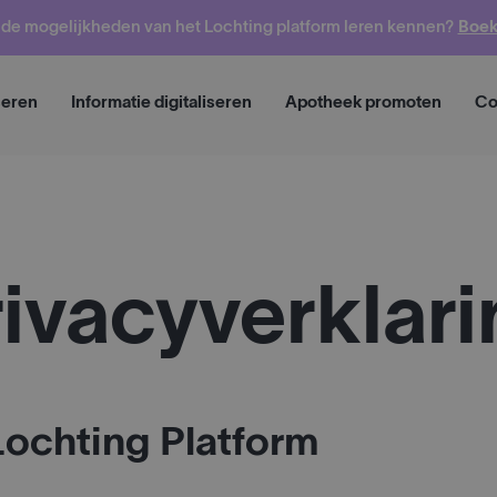
o de mogelijkheden van het Lochting platform leren kennen?
Boek
Vraag een demo aan
Vr
seren
Informatie digitaliseren
Apotheek promoten
Co
ivacyverklar
Lochting Platform