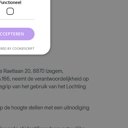
Functioneel
aring
ACCEPTEREN
RED BY COOKIESCRIPT
 De Raetlaan 20, 8870 Izegem,
66, neemt de verantwoordelijkheid op
egrip van het gebruik van het Lochting
p de hoogte stellen met een uitnodiging