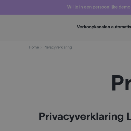
Skip
Wil je in een persoonlijke dem
to
content
Verkoopkanalen automati
Home
Privacyverklaring
Pr
Privacyverklaring 