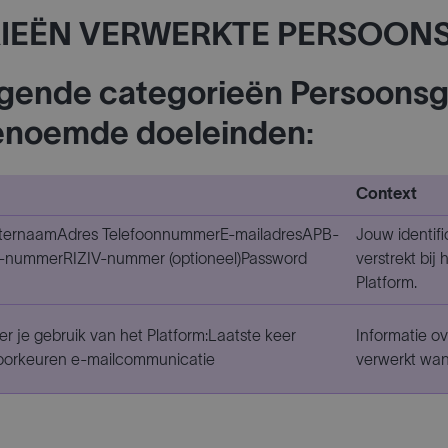
GORIEËN VERWERKTE PERSOO
olgende categorieën Persoon
 genoemde doeleinden:
Context
hternaamAdres TelefoonnummerE-mailadresAPB-
Jouw identif
ummerRIZIV-nummer (optioneel)Password
verstrekt bij
Platform.
er je gebruik van het Platform:Laatste keer
Informatie ov
orkeuren e-mailcommunicatie
verwerkt wan