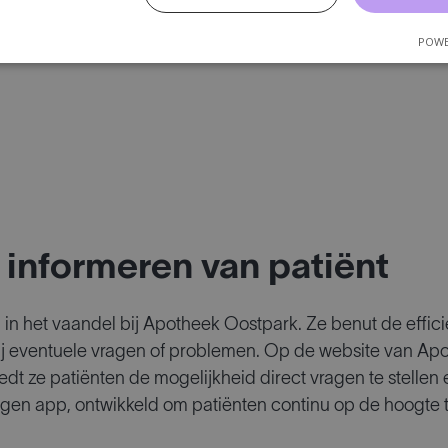
POWE
 informeren van patiënt
n het vaandel bij Apotheek Oostpark. Ze benut de efficiën
j eventuele vragen of problemen. Op de website van Apo
dt ze patiënten de mogelijkheid direct vragen te stelle
gen app, ontwikkeld om patiënten continu op de hoogte 