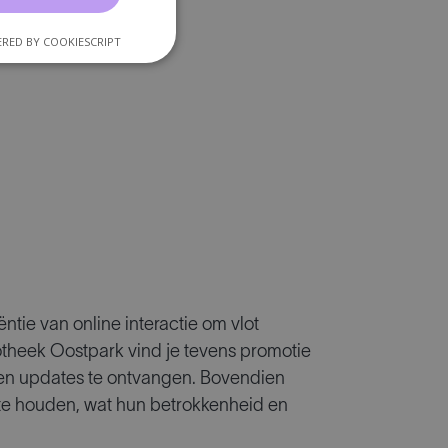
RED BY COOKIESCRIPT
tie van online interactie om vlot
theek Oostpark vind je tevens promotie
n en updates te ontvangen. Bovendien
te houden, wat hun betrokkenheid en