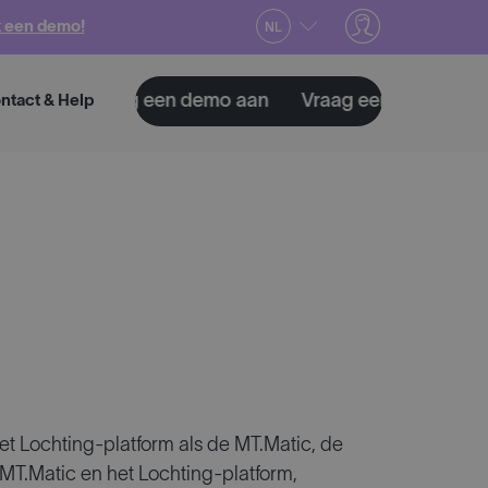
 een demo!
NL
Vraag een demo aan
Vraag een demo aan
Vra
ntact & Help
et Lochting-platform als de MT.Matic, de
MT.Matic en het Lochting-platform,