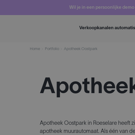
Skip
Wil je in een persoonlijke dem
to
content
Verkoopkanalen automati
Home
Portfolio
Apotheek Oostpark
Apotheek
Apotheek Oostpark in Roeselare heeft zi
apotheek muurautomaat. Als één van de d