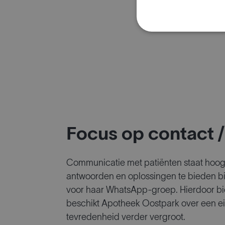
Focus op contact /
Communicatie met patiënten staat hoog i
antwoorden en oplossingen te bieden bi
voor haar WhatsApp-groep. Hierdoor bie
beschikt Apotheek Oostpark over een ei
tevredenheid verder vergroot.