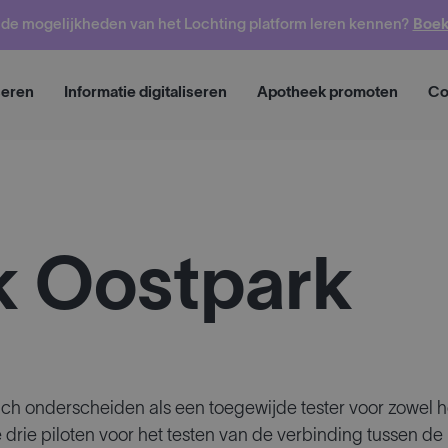
o de mogelijkheden van het Lochting platform leren kennen?
Boek
Vraag een demo aan
seren
Informatie digitaliseren
Apotheek promoten
Co
 Oostpark
ch onderscheiden als een toegewijde tester voor zowel h
rie piloten voor het testen van de verbinding tussen de 