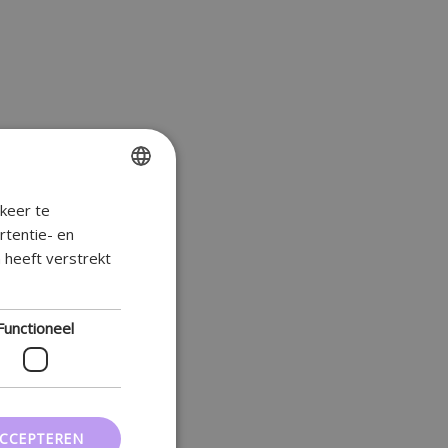
keer te
ENGLISH
rtentie- en
FR
 heeft verstrekt
DUTCH
GERMAN
Functioneel
ACCEPTEREN