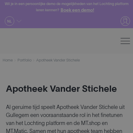
Skip
Wil je in een persoonlijke demo de mogelijkheden van het Lochting platform
Boek een demo!
leren kennen?
to
content
NL
Home
Portfolio
Apotheek Vander Stichele
Apotheek Vander Stichele
Al geruime tijd speelt Apotheek Vander Stichele uit
Gullegem een vooraanstaande rol in het finetunen
van het Lochting platform en de MT.shop en
MT.Matic. Samen met hun apotheek team hebben