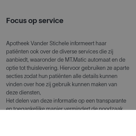
Focus op service
Apotheek Vander Stichele informeert haar
patiënten ook over de diverse services die zij
aanbiedt, waaronder de MT.Matic automaat en de
optie tot thuislevering. Hiervoor gebruiken ze aparte
secties zodat hun patiënten alle details kunnen
vinden over hoe zij gebruik kunnen maken van
deze diensten,
Het delen van deze informatie op een transparante
en toegankelijke manier vermindert de noodzaak
voor patiënten om vragen te stellen over de werking
van de diensten. Dit zorgt ervoor dat ze meer tijd
hebben voor hun offline patiënten in de apotheek.