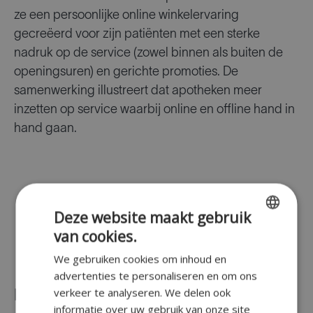
ze een persoonlijke online winkelervaring
gecreëerd voor zijn patiënten met een sterke
nadruk op de service (zowel binnen als buiten de
openingsuren) en gerichte promoties. De
samenwerking illustreert dat apotheken meer
inzetten op service waarbij online en offline hand in
hand gaan.
Deze website maakt gebruik
van cookies.
ENGLISH
We gebruiken cookies om inhoud en
FR
advertenties te personaliseren en om ons
DUTCH
verkeer te analyseren. We delen ook
Focus op promoties
informatie over uw gebruik van onze site
GERMAN