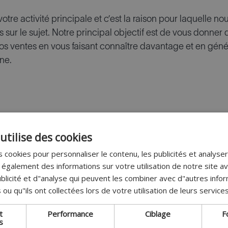
tre activité principale et c’est la raison pour laquelle no
sur le sujet. Notre principal objectif est de vous donner 
os ventes en vous faisant connaître davantage et en génér
ne.
utilise des cookies
 cookies pour personnaliser le contenu, les publicités et analyser 
galement des informations sur votre utilisation de notre site a
blicité et d"analyse qui peuvent les combiner avec d"autres info
 ou qu"ils ont collectées lors de votre utilisation de leurs services
t
Performance
Ciblage
F
s