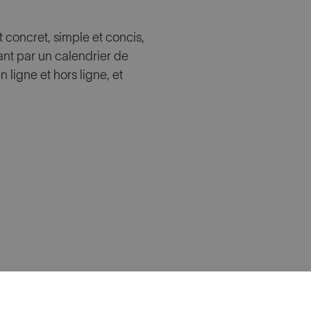
 concret, simple et concis,
nt par un calendrier de
ligne et hors ligne, et