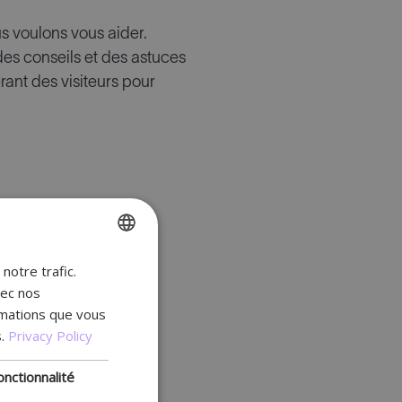
us voulons vous aider.
des conseils et des astuces
ant des visiteurs pour
notre trafic.
ENGLISH
vec nos
FR
rmations que vous
DUTCH
.
Privacy Policy
GERMAN
onctionnalité