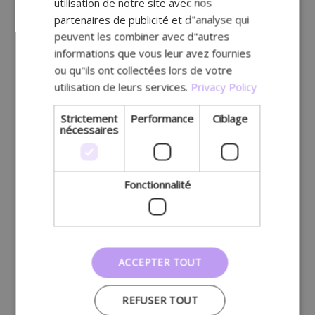
utilisation de notre site avec nos
Retrouvez-nous à
partenaires de publicité et d"analyse qui
Lodewijk de Raetlaan 16, 8870 Izegem,
peuvent les combiner avec d"autres
Belgium
informations que vous leur avez fournies
ou qu"ils ont collectées lors de votre
utilisation de leurs services.
Privacy Policy
Strictement
Performance
Ciblage
nécessaires
Fonctionnalité
ACCEPTER TOUT
REFUSER TOUT