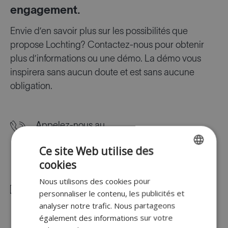
engagement.
Envie d’en savoir plus sur les possibilités que
propose Lochting? Contactez-nous pour obtenir
plus d’informations ou une démo. La démo vous
inspirera sans aucun doute et est sans aucune
obligation.
Appelez-nous au
+32 (0)9 395 86 75
Ce site Web utilise des
Lun-Ven, 9h00-17h00
cookies
ENGLISH
Nous utilisons des cookies pour
FR
Écrivez-nous à
personnaliser le contenu, les publicités et
DUTCH
info@lochting.com
analyser notre trafic. Nous partageons
également des informations sur votre
GERMAN