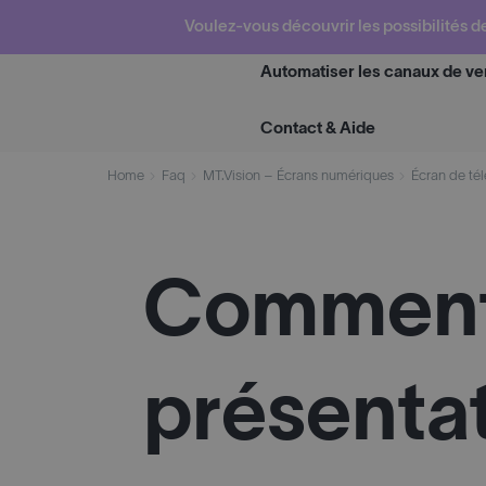
Skip
Voulez-vous découvrir les possibilités d
to
content
Automatiser les canaux de ve
Contact & Aide
Home
Faq
MT.Vision – Écrans numériques
Écran de tél
Comment 
présentat