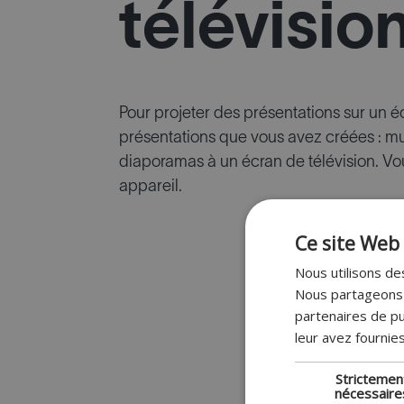
télévisio
Pour projeter des présentations sur un é
présentations que vous avez créées : mu
diaporamas à un écran de télévision. Vo
appareil.
Ce site Web 
Nous utilisons des
Nous partageons é
partenaires de pu
leur avez fournies
Strictemen
nécessaire