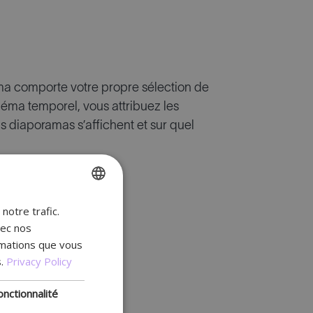
ama comporte votre propre sélection de
héma temporel, vous attribuez les
 diaporamas s’affichent et sur quel
notre trafic.
ENGLISH
vec nos
FR
rmations que vous
DUTCH
.
Privacy Policy
GERMAN
onctionnalité