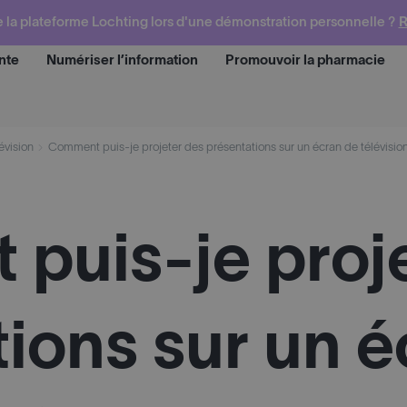
e la plateforme Lochting lors d'une démonstration personnelle ?
R
nte
Numériser l’information
Promouvoir la pharmacie
Deman
évision
Comment puis-je projeter des présentations sur un écran de télévisio
puis-je proj
ions sur un é