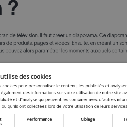
n ?
cran de télévision, il faut créer un diaporama. Ce diapor
rs de produits, pages et vidéos. Ensuite, en créant un sc
us pouvez alors paramétrer les moments auxquels certains
utilise des cookies
 cookies pour personnaliser le contenu, les publicités et analyser 
galement des informations sur votre utilisation de notre site a
blicité et d"analyse qui peuvent les combiner avec d"autres info
 ou qu"ils ont collectées lors de votre utilisation de leurs services
t
Performance
Ciblage
F
s