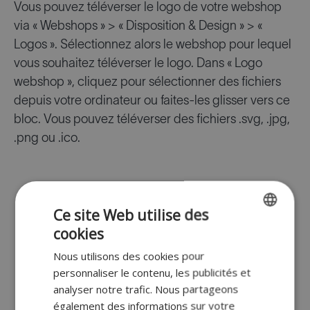
Vous pouvez téléverser le logo de votre webshop
via « Webshops » > « Disposition & Design » > «
Logos ». Sélectionnez alors le webshop pour lequel
vous souhaitez téléverser le logo. Dans « Logo
webshop », cliquez pour sélectionner des fichiers
depuis votre ordinateur ou faites-les glisser vers ce
bloc. Vous pouvez téléverser des fichiers .svg, .jpg,
.png ou .ico.
Ce site Web utilise des
cookies
ENGLISH
Nous utilisons des cookies pour
FR
personnaliser le contenu, les publicités et
DUTCH
analyser notre trafic. Nous partageons
également des informations sur votre
GERMAN