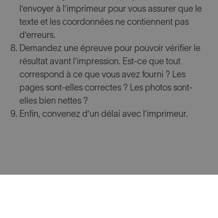
l’envoyer à l’imprimeur pour vous assurer que le
texte et les coordonnées ne contiennent pas
d’erreurs.
Demandez une épreuve pour pouvoir vérifier le
résultat avant l’impression. Est-ce que tout
correspond à ce que vous avez fourni ? Les
pages sont-elles correctes ? Les photos sont-
elles bien nettes ?
Enfin, convenez d’un délai avec l’imprimeur.