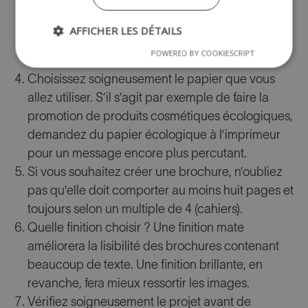
dos, prévoyez un code discret, accompagné par
exemple de la date de votre impression, de
AFFICHER LES DÉTAILS
manière à pouvoir distinguer facilement les
POWERED BY COOKIESCRIPT
différentes éditions.
Choisissez soigneusement le papier que vous
allez utiliser. S’il s’agit par exemple de faire la
promotion de produits cosmétiques écologiques,
demandez du papier écologique à l’imprimeur
pour un message encore plus percutant.
Si vous souhaitez créer une brochure, n’oubliez
pas qu’elle doit comporter au moins huit pages et
toujours selon un multiple de 4 (cahiers).
Quelle finition choisir ? Une finition mate
améliorera la lisibilité des brochures contenant
beaucoup de texte. Une finition brillante, en
revanche, fera mieux ressortir les images.
Vérifiez soigneusement le projet avant de