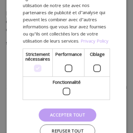
via vos communications hors ligne et inversement.
utilisation de notre site avec nos
partenaires de publicité et d"analyse qui
Plus loin, nous vous découvrirez comment planifier
peuvent les combiner avec d"autres
et élaborer ces supports à l’aide des thèmes du
informations que vous leur avez fournies
calendrier de contenu.
ou qu"ils ont collectées lors de votre
utilisation de leurs services.
Privacy Policy
9 conseils pour un support imprimé réussi
Strictement
Performance
Ciblage
nécessaires
Veillez à ce que le matériel reflète votre identité
visuelle : logo, couleurs et police de caractère.
Cela vous rendra encore plus reconnaissable.
Fonctionnalité
N’oubliez pas de mentionner votre adresse et vos
coordonnées. Et bien sûr, votre site web, vos
réseaux sociaux, etc.
Pensez à mentionner les obligations légales,
ACCEPTER TOUT
comme « Ne me jetez pas sur la voie publique »
ou l’éditeur responsable (nom et adresse). Au
REFUSER TOUT