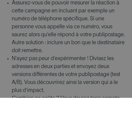
Assurez-vous de pouvoir mesurer la réaction à
cette campagne en incluant par exemple un
numéro de téléphone spécifique. Si une
personne vous appelle via ce numéro, vous
saurez alors qu’elle répond à votre publipostage.
Autre solution : inclure un bon que le destinataire
doit remettre.
N’ayez pas peur d’expérimenter ! Divisez les
adresses en deux parties et envoyez deux
versions différentes de votre publipostage (test
A/B). Vous découvrirez ainsi la version qui a le
plus d’impact.
Combien ça coûte ? Vous devrez tenir compte
de la conception, de l’impression, des frais de
poste, etc.