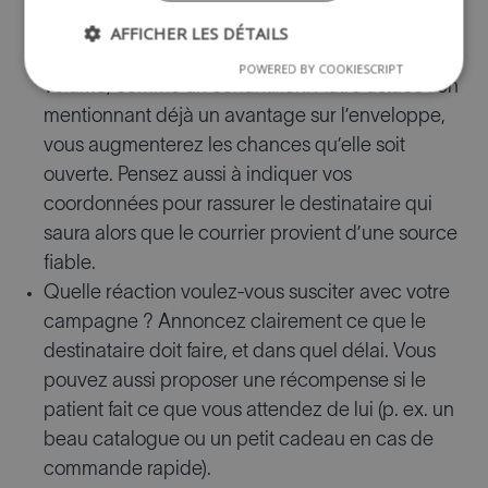
susciter leur curiosité. Choisissez une enveloppe
AFFICHER LES DÉTAILS
originale ou glissez-y un objet qui crée du
POWERED BY COOKIESCRIPT
volume, comme un échantillon. Autre astuce : en
mentionnant déjà un avantage sur l’enveloppe,
vous augmenterez les chances qu’elle soit
ouverte. Pensez aussi à indiquer vos
coordonnées pour rassurer le destinataire qui
saura alors que le courrier provient d’une source
fiable.
Quelle réaction voulez-vous susciter avec votre
campagne ? Annoncez clairement ce que le
destinataire doit faire, et dans quel délai. Vous
pouvez aussi proposer une récompense si le
patient fait ce que vous attendez de lui (p. ex. un
beau catalogue ou un petit cadeau en cas de
commande rapide).