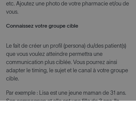
etc. Ajoutez une photo de votre pharmacie et/ou de
vous.
Connaissez votre groupe cible
Le fait de créer un profil (persona) du/des patient(s)
que vous voulez atteindre permettra une
communication plus ciblée. Vous pourrez ainsi
adapter le timing, le sujet et le canal à votre groupe
cible.
Par exemple : Lisa est une jeune maman de 31 ans.
Son compagnon et elle ont une fille de 3 ans. Ils
habitent dans un petit village à deux pas de l’école
et travaillent tous les deux à temps plein. Lisa est
fatiguée, surtout depuis que sa fille va à l’école et
tombe plus souvent malade. Lisa est active dans