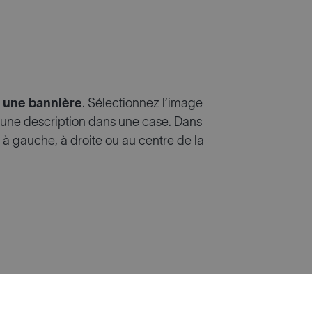
z
une bannière
. Sélectionnez l’image
et une description dans une case. Dans
r à gauche, à droite ou au centre de la