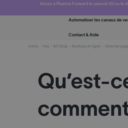
Skip
Venez à Pharma Forward le samedi 20 ou le d
to
content
Automatiser les canaux de ve
Contact & Aide
Home
Faq
MT.Shop – Boutique en ligne
Gérer les pag
Qu’est-ce
comment p