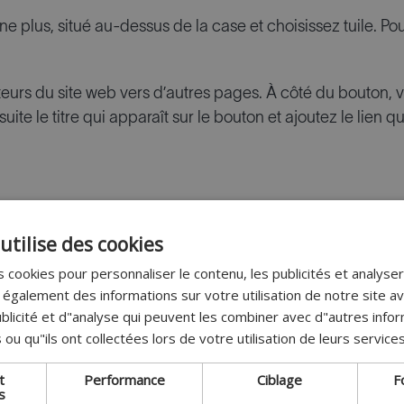
ne plus, situé au-dessus de la case et choisissez tuile. Pou
iteurs du site web vers d’autres pages. À côté du bouton, 
ite le titre qui apparaît sur le bouton et ajoutez le lien qu
utilise des cookies
 cookies pour personnaliser le contenu, les publicités et analyser 
galement des informations sur votre utilisation de notre site a
blicité et d"analyse qui peuvent les combiner avec d"autres info
 ou qu"ils ont collectées lors de votre utilisation de leurs services
t
Performance
Ciblage
F
s