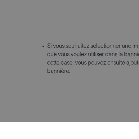
Si vous souhaitez sélectionner une im
que vous voulez utiliser dans la banni
cette case, vous pouvez ensuite ajoute
bannière.