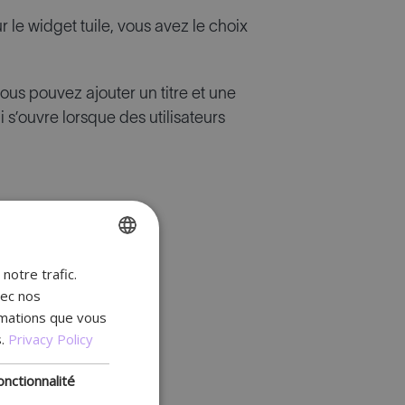
r le widget tuile, vous avez le choix
vous pouvez ajouter un titre et une
i s’ouvre lorsque des utilisateurs
notre trafic.
ENGLISH
vec nos
FR
rmations que vous
DUTCH
.
Privacy Policy
GERMAN
onctionnalité