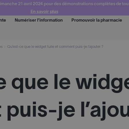
imanche 21 avril 2024 pour des démonstrations complètes de tou
En savoir plus
nte
Numériser l’information
Promouvoir la pharmacie
Demander une démo
es
Qu’est-ce que le widget tuile et comment puis-je l’ajouter ?
 que le widge
uis-je l’ajou