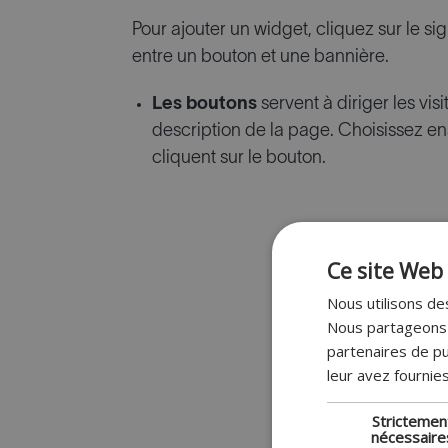
Pour ajouter un widget, cliquez sur le sig
entre un bouton et une bannière.
Les boutons
servent à diriger les vis
description de la page. Choisissez ensu
cliquent sur le bouton.
Ce site Web 
Nous utilisons des
Nous partageons é
partenaires de pu
leur avez fournies
Strictemen
nécessaire