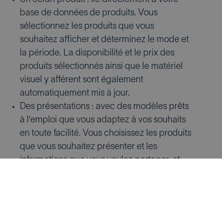
base de données de produits. Vous
sélectionnez les produits que vous
souhaitez afficher et déterminez le mode et
la période. La disponibilité et le prix des
produits sélectionnés ainsi que le matériel
visuel y afférent sont également
automatiquement mis à jour.
Des présentations : avec des modèles prêts
à l’emploi que vous adaptez à vos souhaits
en toute facilité. Vous choisissez les produits
que vous souhaitez présenter et les
informations que vous voulez partager, et
vous en déterminez aussi l’effet.
Commander : permettez aux clients de
commander sur votre écran, de payer leur
commande de manière digitale et de la