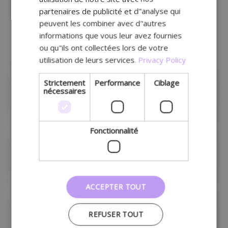
to
partenaires de publicité et d"analyse qui
overview
MT.Vision – Écrans
peuvent les combiner avec d"autres
informations que vous leur avez fournies
numériques
ou qu"ils ont collectées lors de votre
utilisation de leurs services.
Privacy Policy
Strictement
Performance
Ciblage
nécessaires
Mur de produits
Fonctionnalité
Page personnalisée
ACCEPTER TOUT
REFUSER TOUT
Diaporama