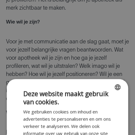
je profileren? Het is belangrijk om je apotheek als
merk zichtbaar te maken.
Wie wil je zijn?
Voor je met communicatie aan de slag gaat, moet je
voor jezelf belangrijke vragen beantwoorden. Wat
voor apotheek wil je zijn en hoe ga je jezelf
profileren, wat wil je uitstralen? Welk imago wil je
hebben? Hoe wil je jezelf positioneren? Wil je een
generalist zijn of liever een specialist, bijvoorbeeld
in sportvoeding. Dit is ook bepalend voor het
Deze website maakt gebruik
cliënteel dat je zal aanspreken.
van cookies.
ENGLISH
We gebruiken cookies om inhoud en
Wie is je doelgroep?
FR
advertenties te personaliseren en om ons
DUTCH
verkeer te analyseren. We delen ook
Hoe beter je in kaart brengt wie je doelgroep is, hoe
informatie over uw gebruik van onze site
GERMAN