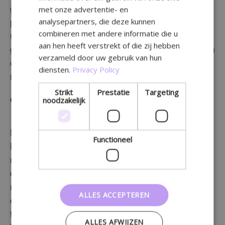
met onze advertentie- en
gerichter je kan communiceren. Wie zijn je
analysepartners, die deze kunnen
patiënten en hoe denken ze? Bestaat je doelgroep
combineren met andere informatie die u
uit verschillende profielen, dan kan je algemeen
aan hen heeft verstrekt of die zij hebben
gaan communiceren. Of zijn er veel jonge gezinnen
verzameld door uw gebruik van hun
of juist senioren in de buurt, dan kan je daar wat
diensten.
Privacy Policy
meer op inspelen.
Strikt
Prestatie
Targeting
noodzakelijk
Creëer een persona
Door een ‘persona’ of ideaal klantprofiel te maken,
Functioneel
krijg je een (fictief) beeld van je doelgroep(en). Je
maakt een fictief profiel en brengt zoveel mogelijk
details in kaart. Bijvoorbeeld: Lisa is een jonge
moeder van 31. Ze heeft samen met haar partner
ALLES ACCEPTEREN
een dochter van drie. Ze wonen vlakbij de
toekomstige school van hun dochter en werken
ALLES AFWIJZEN