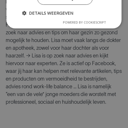
beiden fulltime. Momenteel worstelt ze met
vermoeidheid, zeker nu haar dochter vaker ziek is
DETAILS WEERGEVEN
sinds ze naar de kleuterschool gaat. Ze is actief in
POWERED BY COOKIESCRIPT
Facebookgroepen rond moederschap en is op
zoek naar advies en tips om haar gezin zo gezond
mogelijk te houden. Lisa moet vaak langs de dokter
en apotheek, zowel voor haar dochter als voor
haarzelf. → Lisa is op zoek naar advies en kijkt
hiervoor naar experten. Ze is actief op Facebook,
waar jij haar kan helpen met relevante artikelen, tips
en producten om vermoeidheid te bestrijden,
advies rond work-life balance … Lisa is namelijk
“een van de vele” jonge moeders die worstelt met
professioneel, sociaal en huishoudelijk leven.