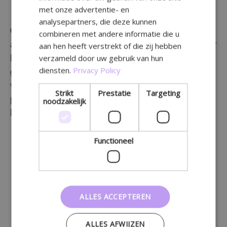
met onze advertentie- en
analysepartners, die deze kunnen
Contentmarketing maakt je adviesfunctie als
combineren met andere informatie die u
aan hen heeft verstrekt of die zij hebben
apotheker nog duidelijker. Mensen zijn op zoek naar
verzameld door uw gebruik van hun
betrouwbare informatiebronnen over
diensten.
Privacy Policy
gezondheidsthema’s.Met goede content kan je
voldoen aan deze behoefte, om zo nieuwe
Strikt
Prestatie
Targeting
patiënten naar je website te trekken en bestaande
noodzakelijk
klanten te binden.
Functioneel
ALLES ACCEPTEREN
ALLES AFWIJZEN