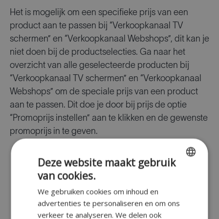
Het is mogelijk om een specifieke prijs van een
product aan te passen bij “Verkoopkanaal TV
schermen” en “Verkoopkanaal Webshops”, dit kan je
niet doen bij de productselecties. Ga naar het
overzicht van alle geselecteerde producten bij
“Verkoopkanaal TV schermen” en “Verkoopkanaal
Webshops” om de speciale prijs van een product
aan te passen. Dit doe je door bij prijs de optie
“Promoprijs instellen” aan te klikken en de gewenste
promoprijs in te geven.
Deze website maakt gebruik
van cookies.
ENGLISH
We gebruiken cookies om inhoud en
FR
advertenties te personaliseren en om ons
DUTCH
verkeer te analyseren. We delen ook