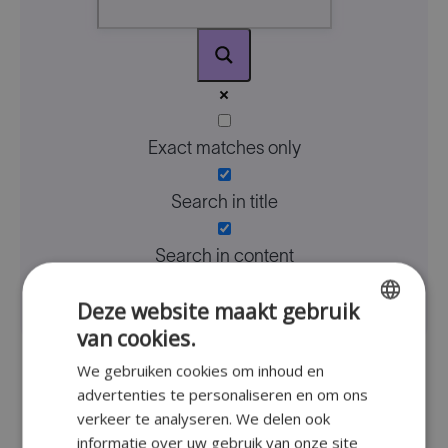
Exact matches only
Search in title
Search in content
Deze website maakt gebruik
van cookies.
ENGLISH
We gebruiken cookies om inhoud en
FR
advertenties te personaliseren en om ons
Back
DUTCH
verkeer te analyseren. We delen ook
to
informatie over uw gebruik van onze site
GERMAN