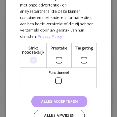
overview
met onze advertentie- en
MT.Shop - Webshops
analysepartners, die deze kunnen
combineren met andere informatie die u
aan hen heeft verstrekt of die zij hebben
verzameld door uw gebruik van hun
Lay-out & Design
diensten.
Privacy Policy
Strikt
Prestatie
Targeting
noodzakelijk
Beheer pagina's
Functioneel
Configuratie
ALLES ACCEPTEREN
ALLES AFWIJZEN