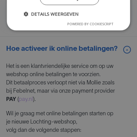
Beheer producten
DETAILS WEERGEVEN
POWERED BY COOKIESCRIPT
Hoe activeer ik online betalingen?
Het is een klantvriendelijke service om op uw
webshop online betalingen te voorzien.
Dit betaalproces verloopt niet via Mollie zoals
bij Febelnet, maar via onze payment provider
PAY
(
pay.nl
).
Wil je graag met online betalingen starten op
je nieuwe Lochting-webshop,
volg dan de volgende stappen: