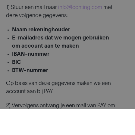
1) Stuur een mail naar
info@lochting.com
met
deze volgende gegevens:
Naam rekeninghouder
E-mailadres dat we mogen gebruiken
om account aan te maken
IBAN-nummer
BIC
BTW-nummer
Op basis van deze gegevens maken we een
account aan bij PAY.
2) Vervolgens ontvang je een mail van PAY om
je account in te stellen
en kan je het account vervolledigen met de
nodige documenten.