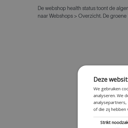
De webshop health status toont de alg
naar Webshops > Overzicht. De groene 
Deze websit
We gebruiken coo
analyseren. We d
analysepartners,
of die zij hebben
Strikt noodzak