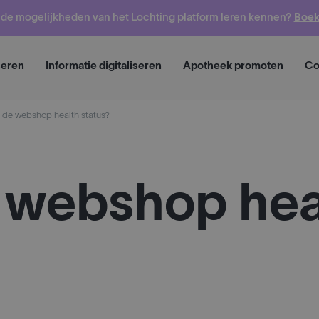
o de mogelijkheden van het Lochting platform leren kennen?
Boek
Vraag een demo
seren
Informatie digitaliseren
Apotheek promoten
Co
s de webshop health status?
e webshop hea