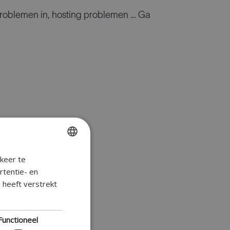
roblemen in, hosting problemen … Ga
keer te
ENGLISH
rtentie- en
FR
 heeft verstrekt
DUTCH
GERMAN
Functioneel