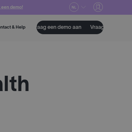
 een demo!
NL
 aan
Vraag een demo aan
Vraag een demo aan
ntact & Help
lth