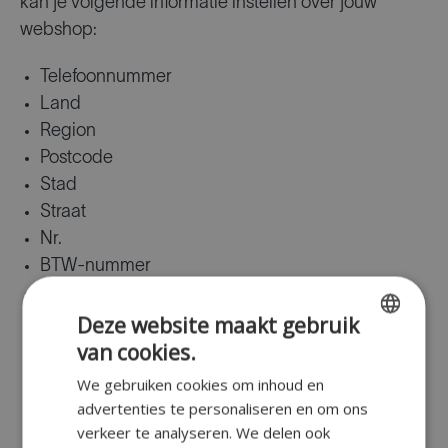
kan je volgende informatie instellen over jouw
webshop:
Telefoonnummer
Land
Region
Postcode
Stad
Straat
Nr.
BTW-nummer
Algemene contactpersoon
Deze website maakt gebruik
Email algemene contactpersoon
van cookies.
Sales contactpersoon
ENGLISH
Email sales contactpersoon
We gebruiken cookies om inhoud en
FR
advertenties te personaliseren en om ons
DUTCH
verkeer te analyseren. We delen ook